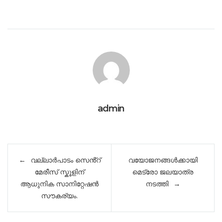
admin
Post
വല്ലാർപാടം സെൻ്റ്
വയോജനങ്ങൾക്കായി
navigation
മേരീസ് സ്കൂളിന്
മെട്രോ ജലയാത്ര
ആധുനിക സാനിറ്റേഷൻ
നടത്തി
സൗകര്യം.