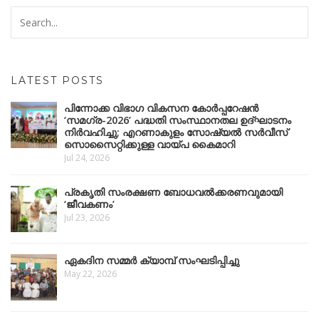
LATEST POSTS
പിന്നോക്ക വിഭാഗ വികസന കോർപ്പറേഷൻ
‘സമഗ്ര-2026’ പദ്ധതി സംസ്ഥാനതല ഉദ്ഘാടനം
നിർവഹിച്ചു; എറണാകുളം സോഷ്യൽ സർവീസ്
സൊസൈറ്റിക്കുള്ള വായ്പ കൈമാറി
Jul 24, 2026
പ്രകൃതി സംരക്ഷണ ബോധവൽക്കരണവുമായി
‘ജീവകണം’
Jul 23, 2026
ഏകദിന സമ്മർ ക്യാമ്പ് സംഘടിപ്പിച്ചു
May 22, 2026