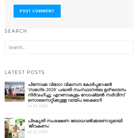
SEARCH
LATEST POSTS
പിന്നോക്ക വിഭാഗ വികസന കോർപ്പറേഷൻ
‘സമഗ്ര-2026’ പദ്ധതി സംസ്ഥാനതല ഉദ്ഘാടനം
നിർവഹിച്ചു; എറണാകുളം സോഷ്യൽ സർവീസ്
സൊസൈറ്റിക്കുള്ള വായ്പ കൈമാറി
Jul 24, 2026
പ്രകൃതി സംരക്ഷണ ബോധവൽക്കരണവുമായി
‘ജീവകണം’
Jul 23, 2026