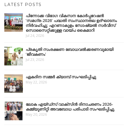
LATEST POSTS
പിന്നോക്ക വിഭാഗ വികസന കോർപ്പറേഷൻ
‘സമഗ്ര-2026’ പദ്ധതി സംസ്ഥാനതല ഉദ്ഘാടനം
നിർവഹിച്ചു; എറണാകുളം സോഷ്യൽ സർവീസ്
സൊസൈറ്റിക്കുള്ള വായ്പ കൈമാറി
Jul 24, 2026
പ്രകൃതി സംരക്ഷണ ബോധവൽക്കരണവുമായി
‘ജീവകണം’
Jul 23, 2026
ഏകദിന സമ്മർ ക്യാമ്പ് സംഘടിപ്പിച്ചു
May 22, 2026
ലോക എയ്ഡ്സ് വാക്സിൻ ദിനാചരണം 2026-
കമ്മ്യൂണിറ്റി അവബോധ പരിപാടി സംഘടിപ്പിച്ചു.
May 20, 2026