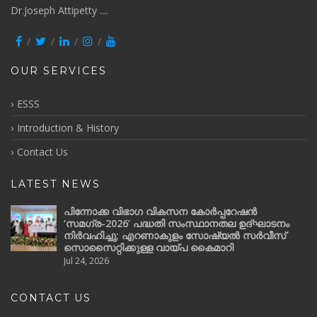
Dr.Joseph Attipetty ....
OUR SERVICES
ESSS
Introduction & History
Contact Us
LATEST NEWS
പിന്നോക്ക വിഭാഗ വികസന കോർപ്പറേഷൻ
‘സമഗ്ര-2026’ പദ്ധതി സംസ്ഥാനതല ഉദ്ഘാടനം
നിർവഹിച്ചു; എറണാകുളം സോഷ്യൽ സർവീസ്
സൊസൈറ്റിക്കുള്ള വായ്പ കൈമാറി
Jul 24, 2026
CONTACT US