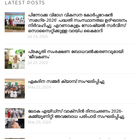
LATEST POSTS
പിന്നോക്ക വിഭാഗ വികസന കോർപ്പറേഷൻ
‘സമഗ്ര-2026’ പദ്ധതി സംസ്ഥാനതല ഉദ്ഘാടനം
നിർവഹിച്ചു; എറണാകുളം സോഷ്യൽ സർവീസ്
സൊസൈറ്റിക്കുള്ള വായ്പ കൈമാറി
Jul 24, 2026
പ്രകൃതി സംരക്ഷണ ബോധവൽക്കരണവുമായി
‘ജീവകണം’
Jul 23, 2026
ഏകദിന സമ്മർ ക്യാമ്പ് സംഘടിപ്പിച്ചു
May 22, 2026
ലോക എയ്ഡ്സ് വാക്സിൻ ദിനാചരണം 2026-
കമ്മ്യൂണിറ്റി അവബോധ പരിപാടി സംഘടിപ്പിച്ചു.
May 20, 2026