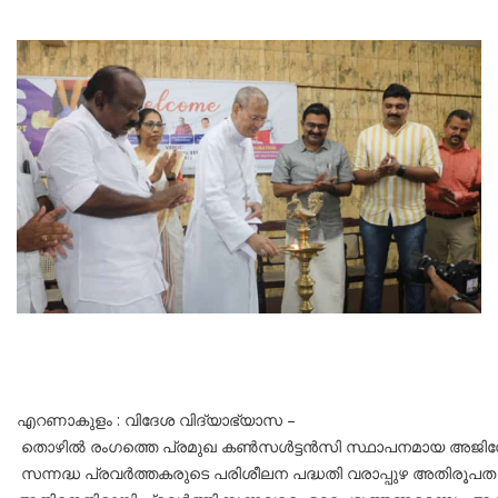
എറണാകുളം : വിദേശ വിദ്യാഭ്യാസ –
തൊഴിൽ രംഗത്തെ പ്രമുഖ കൺസൾട്ടൻസി സ്ഥാപനമായ അജിനോറ ഇൻസ്റ
സന്നദ്ധ പ്രവർത്തകരുടെ പരിശീലന പദ്ധതി വരാപ്പുഴ അതിരൂപത മ