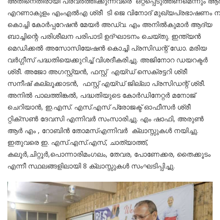
അതിനെതിരായി പ്രവർത്തിക്കുന്നവരെ ഒറ്റപ്പെടുത്തണമെന്നും ആർ
എറണാകുളം എംഎൽഎ ശ്രീ ടി ജെ വിനോദ് മുഖ്യപ്രഭാഷണം നട
കൊച്ചി കോർപ്പറേഷൻ മേയർ അഡ്വ. എം അനിൽകുമാർ ആദ്യ
ബാച്ചിന്റെ പരിശീലന പരിപാടി ഉദ്ഘാടനം ചെയ്തു. ഇന്ത്യൻ
മെഡിക്കൽ അസോസിയേഷൻ കൊച്ചി പ്രസിഡന്റ് ഡോ. മരിയ
വർഗ്ഗീസ് പദ്ധതിയെക്കുറിച്ച് വിശദീകരിച്ചു. അജിനോറ ഡയറക്ടർ
ശ്രീ. അജോ അഗസ്റ്റ്യൻ, ഫസ്റ്റ് എയ്ഡ് സെക്രട്ടറി ശ്രീ
സനീഷ് കല്ലൂക്കാടൻ, ഫസ്റ്റ് എയ്ഡ് ജില്ലാ പ്രസിഡന്റ് ശ്രീ.
അനിൽ പാലത്തിങ്കൽ, പദ്ധതിയുടെ കോർഡിനേറ്റർ മനോജ്
ചെറിയാൻ, ഇ.എസ്. എസ്.എസ് പ്രോജക്ട് ഓഫീസർ ശ്രീ
റ്റിക്സൺ ദേവസി എന്നിവർ സംസാരിച്ചു. എം ഷാഫി, അരുൺ
ആർ എം , റോബിൻ തോമസ്എന്നിവർ ക്ലാസ്സുകൾ നയിച്ചു.
ഇതുവരെ ഇ. എസ്.എസ്.എസ്, ചാത്യാത്ത്‌,
കലൂർ,ചിറ്റൂർ,പൊന്നാരിമംഗലം, തേവര, പോണേക്കര, തൈക്കൂടം
എന്നീ സ്ഥലങ്ങളിലായി 8 ക്ലാസ്സുകൾ സംഘടിപ്പിച്ചു.